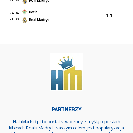
Real Madryt
Betis
24.04
1:1
21:00
Real Madryt
PARTNERZY
HalaMadrid.pl to portal stworzony z myślą o polskich
kibicach Realu Madryt. Naszym celem jest popularyzacja