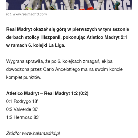
fot. www.realmadrid.com
Real Madryt okazał się górą w pierwszych w tym sezonie
derbach stolicy Hiszpanii, pokonując Atletico Madryt 2:1
w ramach 6. kolejki La Liga.
Wygrana sprawiła, że po 6. kolejkach zmagań, ekipa
dowodzona przez Carlo Ancelottiego ma na swoim koncie
komplet punktów.
Atletico Madryt – Real Madryt 1:2 (0:2)
0:1 Rodrygo 18′
0:2 Valverde 36′
1:2 Hermoso 83′
Źródło: www.halamadrid.pl