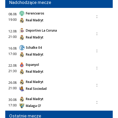
Nadchodzące mecze
Ferencvaros
08.08
:
19:00
Real Madryt
Deportivo La Coruna
12.08
:
21:00
Real Madryt
Schalke 04
16.08
:
17:00
Real Madryt
Espanyol
22.08
:
21:30
Real Madryt
Real Madryt
26.08
:
21:00
Real Sociedad
Real Madryt
30.08
:
17:00
Malaga CF
Ostatnie mecze