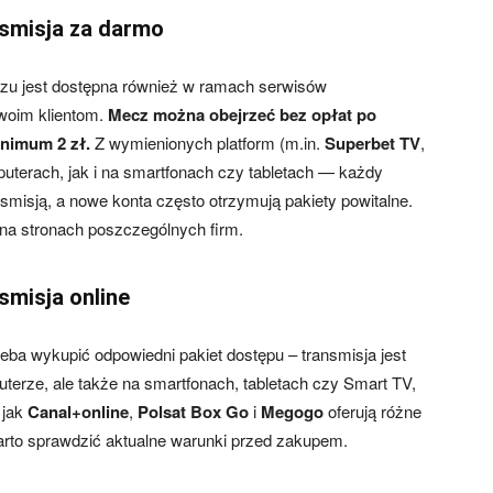
nsmisja za darmo
czu jest dostępna również w ramach serwisów
woim klientom.
Mecz można obejrzeć bez opłat po
inimum 2 zł.
Z wymienionych platform (m.in.
Superbet TV
,
terach, jak i na smartfonach czy tabletach — każdy
nsmisją, a nowe konta często otrzymują pakiety powitalne.
na stronach poszczególnych firm.
smisja online
eba wykupić odpowiedni pakiet dostępu – transmisja jest
uterze, ale także na smartfonach, tabletach czy Smart TV,
 jak
Canal+online
,
Polsat Box Go
i
Megogo
oferują różne
warto sprawdzić aktualne warunki przed zakupem.