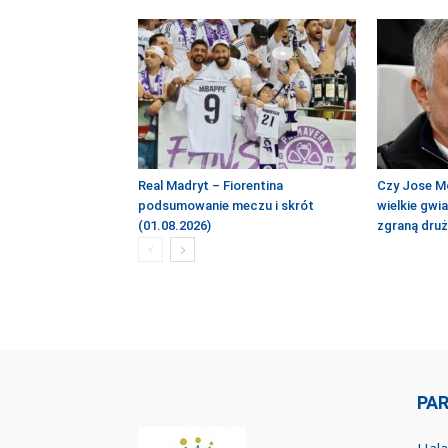
Real Madryt – Fiorentina
Czy Jose M
podsumowanie meczu i skrót
wielkie gwi
(01.08.2026)
zgraną dru
PA
Hala