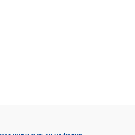
Madryt. Naszym celem jest popularyzacja