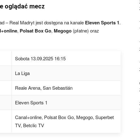
ie oglądać mecz
ad – Real Madryt jest dostępna na kanale
Eleven Sports 1
.
l+online
,
Polsat Box Go
,
Megogo
(płatne) oraz
Sobota 13.09.2025 16:15
La Liga
Reale Arena, San Sebastián
Eleven Sports 1
Canal+online, Polsat Box Go, Megogo, Superbet
TV, Betclic TV