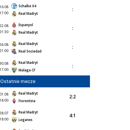
Schalke 04
16.08
:
17:00
Real Madryt
Espanyol
22.08
:
21:30
Real Madryt
Real Madryt
26.08
:
21:00
Real Sociedad
Real Madryt
30.08
:
17:00
Malaga CF
Ostatnie mecze
Real Madryt
01.08
2:2
18:00
Fiorentina
Real Madryt
28.07
4:1
18:00
Leganes