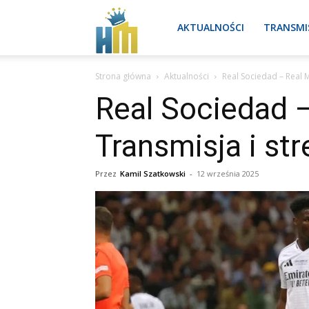
Real
AKTUALNOŚCI
TRANSMI
Strona główna
Aktualności
Real Sociedad – Real M
Madryt
Real Sociedad 
Transmisja i st
aktualności
Przez
Kamil Szatkowski
-
12 września 2025