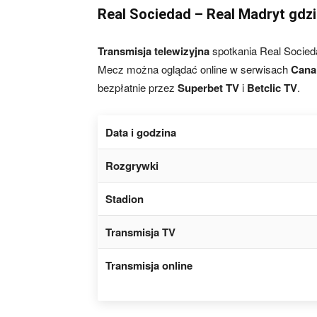
Real Sociedad – Real Madryt gdz
Transmisja telewizyjna
spotkania Real Socied
Mecz można oglądać online w serwisach
Cana
bezpłatnie przez
Superbet TV
i
Betclic TV
.
Data i godzina
Rozgrywki
Stadion
Transmisja TV
Transmisja online