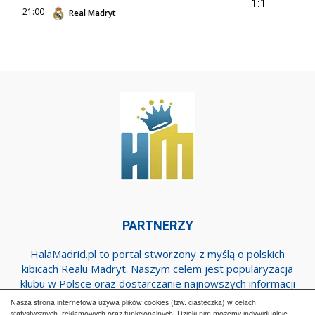
1:1
21:00
Real Madryt
PARTNERZY
HalaMadrid.pl to portal stworzony z myślą o polskich
kibicach Realu Madryt. Naszym celem jest popularyzacja
klubu w Polsce oraz dostarczanie najnowszych informacji
dotyczących zespołu z Estadio Santiago Bernabeu.
Nasza strona internetowa używa plików cookies (tzw. ciasteczka) w celach
statystycznych, reklamowych oraz funkcjonalnych. Dzięki nim możemy indywidualnie