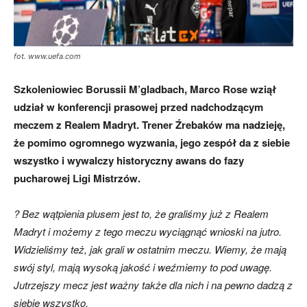
fot. www.uefa.com
Szkoleniowiec Borussii M’gladbach,
Marco Rose
wziął
udział w konferencji prasowej przed nadchodzącym
meczem z Realem Madryt. Trener Źrebaków ma nadzieję,
że pomimo ogromnego wyzwania, jego zespół da z siebie
wszystko i wywalczy historyczny awans do fazy
pucharowej Ligi Mistrzów.
? Bez wątpienia plusem jest to, że graliśmy już z Realem
Madryt i możemy z tego meczu wyciągnąć wnioski na jutro.
Widzieliśmy też, jak grali w ostatnim meczu. Wiemy, że mają
swój styl, mają wysoką jakość i weźmiemy to pod uwagę.
Jutrzejszy mecz jest ważny także dla nich i na pewno dadzą z
siebie wszystko.