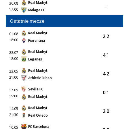
Real Madryt
30.08
:
17:00
Malaga CF
Ostatnie mecze
Real Madryt
01.08
2:2
18:00
Fiorentina
Real Madryt
28.07
4:1
18:00
Leganes
Real Madryt
23.05
4:2
21:00
Athletic Bilbao
Sevilla FC
17.05
0:1
19:00
Real Madryt
Real Madryt
14.05
2:0
21:30
Real Oviedo
FC Barcelona
10.05