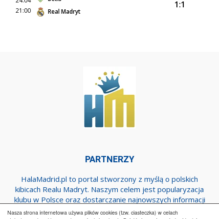
24.04
1:1
21:00
Real Madryt
PARTNERZY
HalaMadrid.pl to portal stworzony z myślą o polskich
kibicach Realu Madryt. Naszym celem jest popularyzacja
klubu w Polsce oraz dostarczanie najnowszych informacji
dotyczących zespołu z Estadio Santiago Bernabeu.
Nasza strona internetowa używa plików cookies (tzw. ciasteczka) w celach