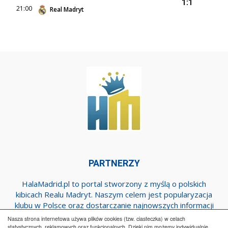
1:1
21:00
Real Madryt
PARTNERZY
HalaMadrid.pl to portal stworzony z myślą o polskich
kibicach Realu Madryt. Naszym celem jest popularyzacja
klubu w Polsce oraz dostarczanie najnowszych informacji
dotyczących zespołu z Estadio Santiago Bernabeu.
Nasza strona internetowa używa plików cookies (tzw. ciasteczka) w celach
statystycznych, reklamowych oraz funkcjonalnych. Dzięki nim możemy indywidualnie