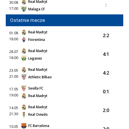
Real Madryt
30.08
:
17:00
Malaga CF
Ostatnie mecze
Real Madryt
01.08
2:2
18:00
Fiorentina
Real Madryt
28.07
4:1
18:00
Leganes
Real Madryt
23.05
4:2
21:00
Athletic Bilbao
Sevilla FC
17.05
0:1
19:00
Real Madryt
Real Madryt
14.05
2:0
21:30
Real Oviedo
FC Barcelona
10.05