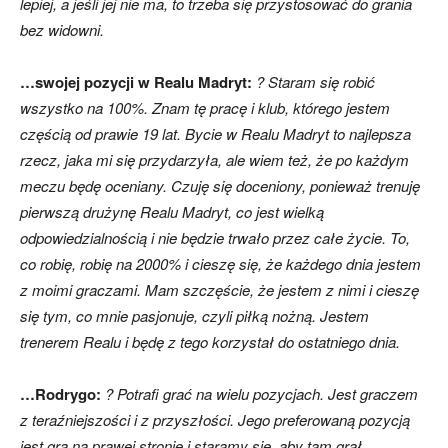
lepiej, a jeśli jej nie ma, to trzeba się przystosować do grania
bez widowni.
…swojej pozycji w Realu Madryt:
? Staram się robić
wszystko na 100%. Znam tę pracę i klub, którego jestem
częścią od prawie 19 lat. Bycie w Realu Madryt to najlepsza
rzecz, jaka mi się przydarzyła, ale wiem też, że po każdym
meczu będę oceniany. Czuję się doceniony, ponieważ trenuję
pierwszą drużynę Realu Madryt, co jest wielką
odpowiedzialnością i nie będzie trwało przez całe życie. To,
co robię, robię na 2000% i cieszę się, że każdego dnia jestem
z moimi graczami. Mam szczęście, że jestem z nimi i cieszę
się tym, co mnie pasjonuje, czyli piłką nożną. Jestem
trenerem Realu i będę z tego korzystał do ostatniego dnia.
…Rodrygo:
? Potrafi grać na wielu pozycjach. Jest graczem
z teraźniejszości i z przyszłości. Jego preferowaną pozycją
jest gra na prawej stronie i staramy się, aby tam grał.