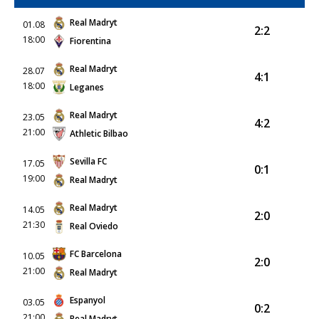
Real Madryt
01.08
2:2
18:00
Fiorentina
Real Madryt
28.07
4:1
18:00
Leganes
Real Madryt
23.05
4:2
21:00
Athletic Bilbao
Sevilla FC
17.05
0:1
19:00
Real Madryt
Real Madryt
14.05
2:0
21:30
Real Oviedo
FC Barcelona
10.05
2:0
21:00
Real Madryt
Espanyol
03.05
0:2
21:00
Real Madryt