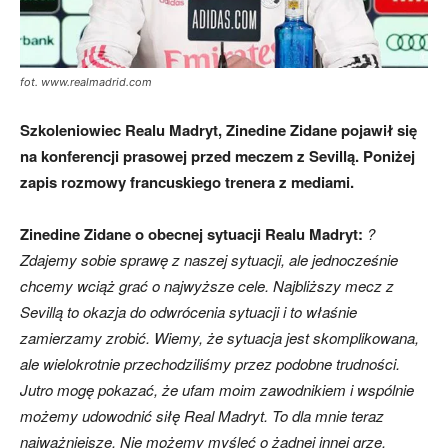
fot. www.realmadrid.com
Szkoleniowiec Realu Madryt, Zinedine Zidane pojawił się
na konferencji prasowej przed meczem z Sevillą. Poniżej
zapis rozmowy francuskiego trenera z mediami.
Zinedine Zidane o obecnej sytuacji Realu Madryt:
?
Zdajemy sobie sprawę z naszej sytuacji, ale jednocześnie
chcemy wciąż grać o najwyższe cele. Najbliższy mecz z
Sevillą to okazja do odwrócenia sytuacji i to właśnie
zamierzamy zrobić. Wiemy, że sytuacja jest skomplikowana,
ale wielokrotnie przechodziliśmy przez podobne trudności.
Jutro mogę pokazać, że ufam moim zawodnikiem i wspólnie
możemy udowodnić siłę Real Madryt. To dla mnie teraz
najważniejsze. Nie możemy myśleć o żadnej innej grze.