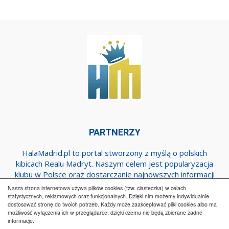
PARTNERZY
HalaMadrid.pl to portal stworzony z myślą o polskich
kibicach Realu Madryt. Naszym celem jest popularyzacja
klubu w Polsce oraz dostarczanie najnowszych informacji
dotyczących zespołu z Estadio Santiago Bernabeu.
Nasza strona internetowa używa plików cookies (tzw. ciasteczka) w celach
statystycznych, reklamowych oraz funkcjonalnych. Dzięki nim możemy indywidualnie
dostosować stronę do twoich potrzeb. Każdy może zaakceptować pliki cookies albo ma
możliwość wyłączenia ich w przeglądarce, dzięki czemu nie będą zbierane żadne
Regulamin
Współpraca
Reklama
Polityka prywatności
informacje.
Kontakt