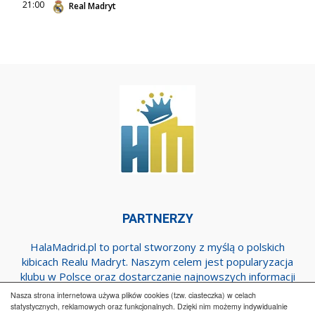
21:00
Real Madryt
PARTNERZY
HalaMadrid.pl to portal stworzony z myślą o polskich
kibicach Realu Madryt. Naszym celem jest popularyzacja
klubu w Polsce oraz dostarczanie najnowszych informacji
dotyczących zespołu z Estadio Santiago Bernabeu.
Nasza strona internetowa używa plików cookies (tzw. ciasteczka) w celach
statystycznych, reklamowych oraz funkcjonalnych. Dzięki nim możemy indywidualnie