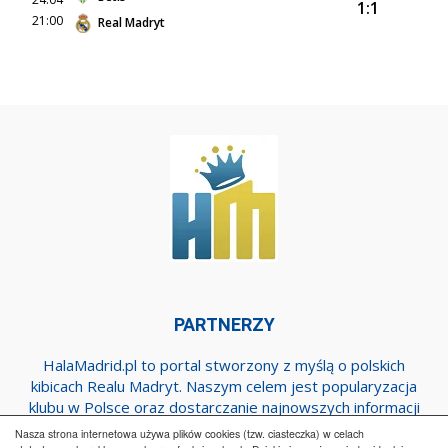
1:1
21:00
Real Madryt
PARTNERZY
HalaMadrid.pl to portal stworzony z myślą o polskich
kibicach Realu Madryt. Naszym celem jest popularyzacja
klubu w Polsce oraz dostarczanie najnowszych informacji
dotyczących zespołu z Estadio Santiago Bernabeu.
Nasza strona internetowa używa plików cookies (tzw. ciasteczka) w celach