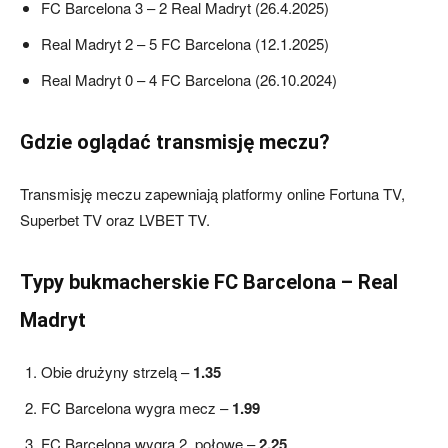
FC Barcelona 3 – 2 Real Madryt (26.4.2025)
Real Madryt 2 – 5 FC Barcelona (12.1.2025)
Real Madryt 0 – 4 FC Barcelona (26.10.2024)
Gdzie oglądać transmisję meczu?
Transmisję meczu zapewniają platformy online Fortuna TV,
Superbet TV oraz LVBET TV.
Typy bukmacherskie FC Barcelona – Real
Madryt
Obie drużyny strzelą –
1.35
FC Barcelona wygra mecz –
1.99
FC Barcelona wygra 2. połowę –
2.25