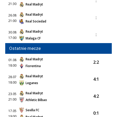
:
21:30
Real Madryt
Real Madryt
26.08
:
21:00
Real Sociedad
Real Madryt
30.08
:
17:00
Malaga CF
Ostatnie mecze
Real Madryt
01.08
2:2
18:00
Fiorentina
Real Madryt
28.07
4:1
18:00
Leganes
Real Madryt
23.05
4:2
21:00
Athletic Bilbao
Sevilla FC
17.05
0:1
19:00
Real Madryt