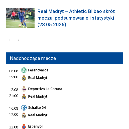
Real Madryt – Athletic Bilbao skrót
meczu, podsumowanie i statystyki
(23.05.2026)
Nadchodzące mecze
Ferencvaros
08.08
:
19:00
Real Madryt
Deportivo La Coruna
12.08
:
21:00
Real Madryt
Schalke 04
16.08
:
17:00
Real Madryt
Espanyol
22.08