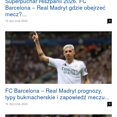
Superpuchar Hiszpanii 2026. FC
Barcelona – Real Madryt gdzie obejrzeć
mecz?...
10 stycznia 2026
0
FC Barcelona – Real Madryt prognozy,
typy bukmacherskie i zapowiedź meczu...
10 stycznia 2026
0