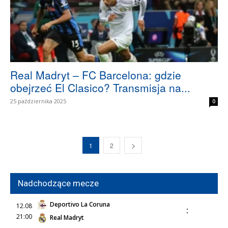
Real Madryt – FC Barcelona: gdzie
obejrzeć El Clasico? Transmisja na...
25 października 2025
0
1
2
Nadchodzące mecze
Deportivo La Coruna
12.08
:
21:00
Real Madryt