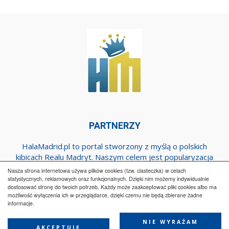
PARTNERZY
HalaMadrid.pl to portal stworzony z myślą o polskich
kibicach Realu Madryt. Naszym celem jest popularyzacja
klubu w Polsce oraz dostarczanie najnowszych informacji
Nasza strona internetowa używa plików cookies (tzw. ciasteczka) w celach
dotyczących zespołu z Estadio Santiago Bernabeu.
statystycznych, reklamowych oraz funkcjonalnych. Dzięki nim możemy indywidualnie
dostosować stronę do twoich potrzeb. Każdy może zaakceptować pliki cookies albo ma
możliwość wyłączenia ich w przeglądarce, dzięki czemu nie będą zbierane żadne
informacje.
Regulamin
Współpraca
Reklama
Polityka prywatności
Kontakt
NIE WYRAŻAM
AKCEPTUJĘ