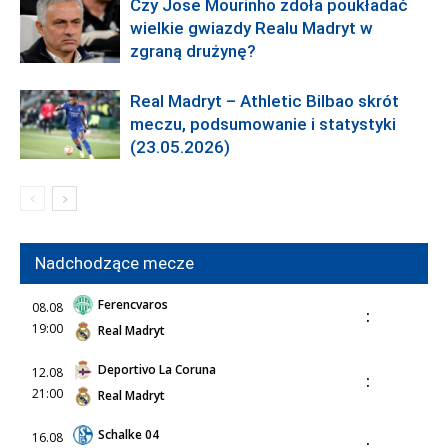
Czy Jose Mourinho zdoła poukładać
wielkie gwiazdy Realu Madryt w
zgraną drużynę?
Real Madryt – Athletic Bilbao skrót
meczu, podsumowanie i statystyki
(23.05.2026)
Nadchodzące mecze
Ferencvaros
08.08
:
19:00
Real Madryt
Deportivo La Coruna
12.08
:
21:00
Real Madryt
Schalke 04
16.08
: