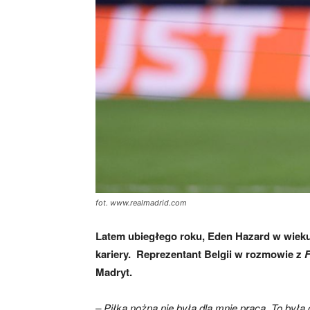
fot. www.realmadrid.com
Latem ubiegłego roku, Eden Hazard w wieku 
kariery. Reprezentant Belgii w rozmowie z
F
Madryt.
– Piłka nożna nie była dla mnie pracą. To była 