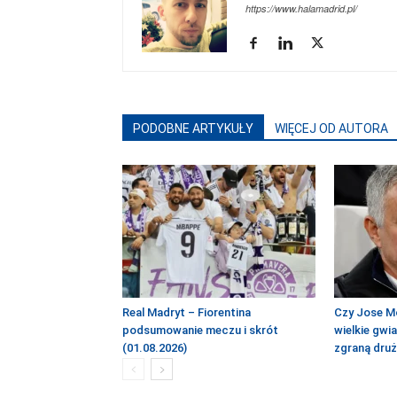
https://www.halamadrid.pl/
PODOBNE ARTYKUŁY
WIĘCEJ OD AUTORA
Real Madryt – Fiorentina
Czy Jose M
podsumowanie meczu i skrót
wielkie gwi
(01.08.2026)
zgraną dru