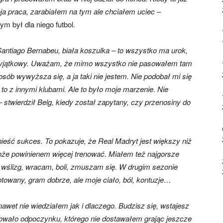
ja praca, zarabiałem na tym ale chciałem uciec –
m był dla niego futbol.
ntiago Bernabeu, biała koszulka – to wszystko ma urok,
t wyjątkowy. Uważam, że mimo wszystko nie pasowałem tam
osób wywyższa się, a ja taki nie jestem. Nie podobał mi się
 to z innymi klubami. Ale to było moje marzenie. Nie
 stwierdził Belg, kiedy został zapytany, czy przenosiny do
eść sukces. To pokazuje, że Real Madryt jest większy niż
może powinienem więcej trenować. Miałem też najgorsze
wślizg, wracam, boli, zmuszam się. W drugim sezonie
towany, gram dobrze, ale moje ciało, ból, kontuzje…
nawet nie wiedziałem jak i dlaczego. Budzisz się, wstajesz
ebowało odpoczynku, którego nie dostawałem grając jeszcze