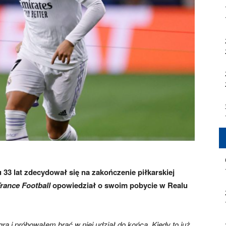
33 lat zdecydował się na zakończenie piłkarskiej
rance Football
opowiedział o swoim pobycie w Realu
gra i próbowałem brać w niej udział do końca. Kiedy to już