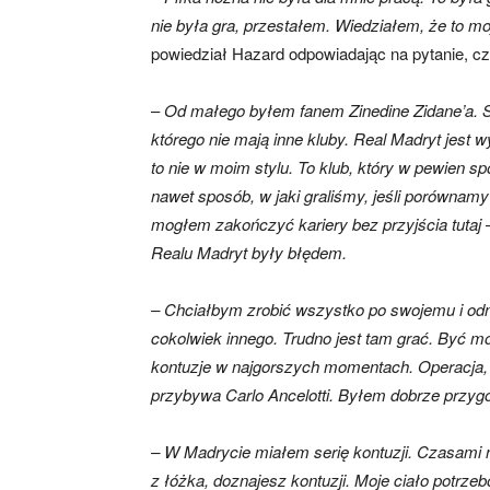
nie była gra, przestałem. Wiedziałem, że to mo
powiedział Hazard odpowiadając na pytanie, czy
–
Od małego byłem fanem Zinedine Zidane’a. Sa
którego nie mają inne kluby. Real Madryt jes
to nie w moim stylu. To klub, który w pewien sp
nawet sposób, w jaki graliśmy, jeśli porównamy
mogłem zakończyć kariery bez przyjścia tutaj –
Realu Madryt były błędem.
– Chciałbym zrobić wszystko po swojemu i odni
cokolwiek innego. Trudno jest tam grać. Być 
kontuzje w najgorszych momentach. Operacja, 
przybywa Carlo Ancelotti. Byłem dobrze przygo
– W Madrycie miałem serię kontuzji. ​​Czasami 
z łóżka, doznajesz kontuzji. Moje ciało potrz