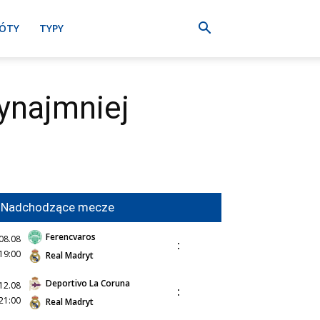
ÓTY
TYPY
zynajmniej
Nadchodzące mecze
Ferencvaros
08.08
:
19:00
Real Madryt
Deportivo La Coruna
12.08
:
21:00
Real Madryt