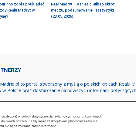
ourinho zdoła poukładać
Real Madryt – Athletic Bilbao skrót
azdy Realu Madryt w
meczu, podsumowanie i statystyki
żynę?
(23.05.2026)
RTNERZY
Madrid.pl to portal stworzony z myślą o polskich kibicach Realu 
u w Polsce oraz dostarczanie najnowszych informacji dotyczącyc
 ciasteczka) w celach statystycznych, reklamowych oraz funkcjonalnych.
 do twoich potrzeb. Każdy może zaakceptować pliki cookies albo ma
emu nie będą zbierane żadne informacje.
Regulamin
Wsp