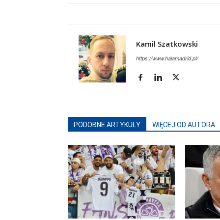
Kamil Szatkowski
https://www.halamadrid.pl/
PODOBNE ARTYKUŁY
WIĘCEJ OD AUTORA