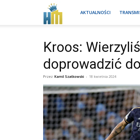
Real
AKTUALNOŚCI
TRANSMI
Madryt
Kroos: Wierzyli
doprowadzić do
aktualności
Przez
Kamil Szatkowski
-
18 kwietnia 2024