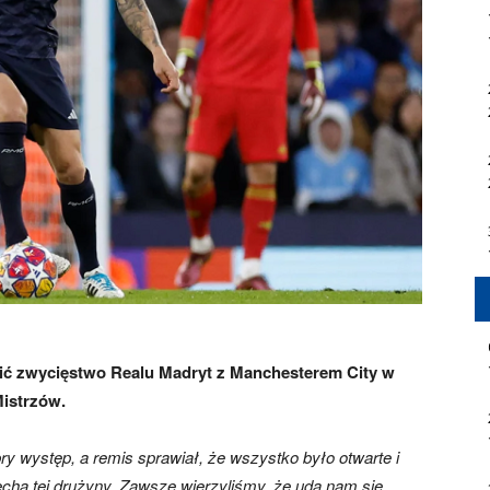
ić zwycięstwo Realu Madryt z Manchesterem City w
istrzów.
ry występ, a remis sprawiał, że wszystko było otwarte i
cha tej drużyny. Zawsze wierzyliśmy, że uda nam się