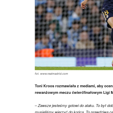
fot. www.realmadrid.com
Toni Kroos rozmawiała z mediami, aby ocen
rewanżowym meczu ćwierćfinałowym Ligi M
– Zawsze jesteśmy gotowi do ataku. To był dob
musieliśmy wierzyć do końca. To prawdziwa ce