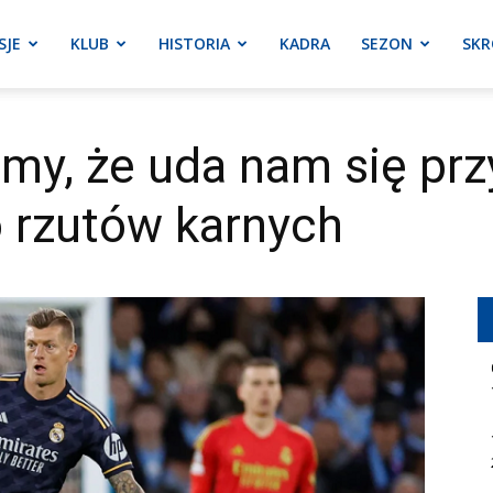
SJE
KLUB
HISTORIA
KADRA
SEZON
SKR
śmy, że uda nam się pr
 rzutów karnych