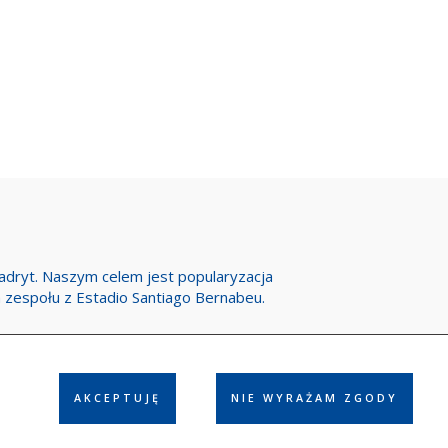
Madryt. Naszym celem jest popularyzacja
h zespołu z Estadio Santiago Bernabeu.
AKCEPTUJĘ
NIE WYRAŻAM ZGODY
ółpraca
Reklama
Polityka prywatności
Kontakt