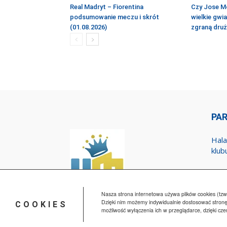
Real Madryt – Fiorentina
Czy Jose M
podsumowanie meczu i skrót
wielkie gwi
(01.08.2026)
zgraną dru
PA
Hala
klub
Nasza strona internetowa używa plików cookies (tzw.
Dzięki nim możemy indywidualnie dostosować stronę
COOKIES
możliwość wyłączenia ich w przeglądarce, dzięki cz
© HalaMadrid.pl 2015-2025 All Rights Reserved.