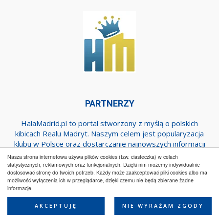
PARTNERZY
HalaMadrid.pl to portal stworzony z myślą o polskich
kibicach Realu Madryt. Naszym celem jest popularyzacja
klubu w Polsce oraz dostarczanie najnowszych informacji
dotyczących zespołu z Estadio Santiago Bernabeu.
Nasza strona internetowa używa plików cookies (tzw. ciasteczka) w celach
statystycznych, reklamowych oraz funkcjonalnych. Dzięki nim możemy indywidualnie
dostosować stronę do twoich potrzeb. Każdy może zaakceptować pliki cookies albo ma
możliwość wyłączenia ich w przeglądarce, dzięki czemu nie będą zbierane żadne
Regulamin
Współpraca
Reklama
Polityka prywatności
informacje.
Kontakt
AKCEPTUJĘ
NIE WYRAŻAM ZGODY
© HalaMadrid.pl 2015-2025 All Rights Reserved.