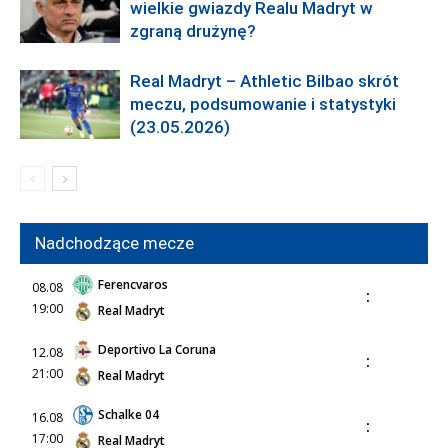
wielkie gwiazdy Realu Madryt w
zgraną drużynę?
Real Madryt – Athletic Bilbao skrót
meczu, podsumowanie i statystyki
(23.05.2026)
Nadchodzące mecze
Ferencvaros
08.08
:
19:00
Real Madryt
Deportivo La Coruna
12.08
:
21:00
Real Madryt
Schalke 04
16.08
:
17:00
Real Madryt