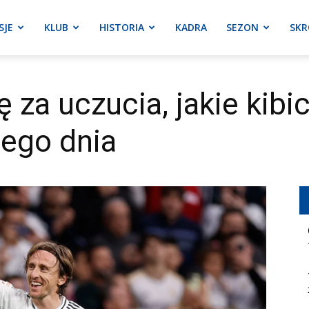
SJE
KLUB
HISTORIA
KADRA
SEZON
SKR
ę za uczucia, jakie kib
dego dnia