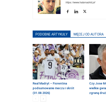
https://www.halamadrid.pl/
PODOBNE ARTYKUŁY
WIĘCEJ OD AUTORA
Real Madryt – Fiorentina
Czy Jose M
podsumowanie meczu i skrót
wielkie gwi
(01.08.2026)
zgraną dru