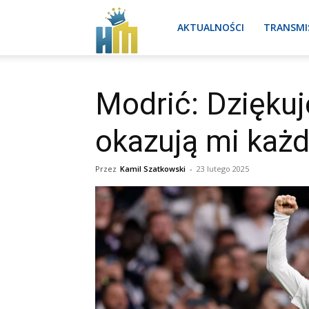
Real
AKTUALNOŚCI
TRANSMI
Madryt
Modrić: Dziękuj
okazują mi każ
aktualności
Przez
Kamil Szatkowski
-
23 lutego 2025