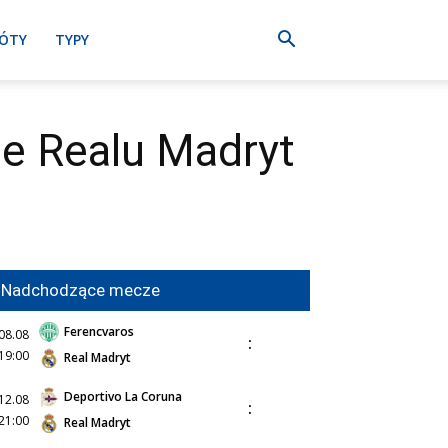
ÓTY
TYPY
ice Realu Madryt
Nadchodzące mecze
Ferencvaros
08.08
:
19:00
Real Madryt
Deportivo La Coruna
12.08
:
21:00
Real Madryt