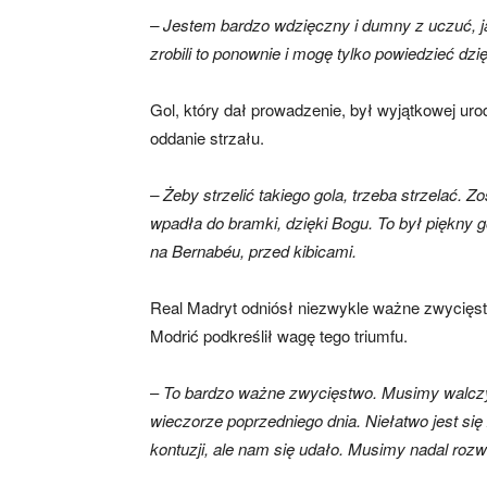
– Jestem bardzo wdzięczny i dumny z uczuć, ja
zrobili to ponownie i mogę tylko powiedzieć dzię
Gol, który dał prowadzenie, był wyjątkowej urod
oddanie strzału.
– Żeby strzelić takiego gola, trzeba strzelać. 
wpadła do bramki, dzięki Bogu. To był piękny g
na Bernabéu, przed kibicami.
Real Madryt odniósł niezwykle ważne zwycięstw
Modrić podkreślił wagę tego triumfu.
–
To bardzo ważne zwycięstwo. Musimy walczy
wieczorze poprzedniego dnia. Niełatwo jest się
kontuzji, ale nam się udało. Musimy nadal rozwi