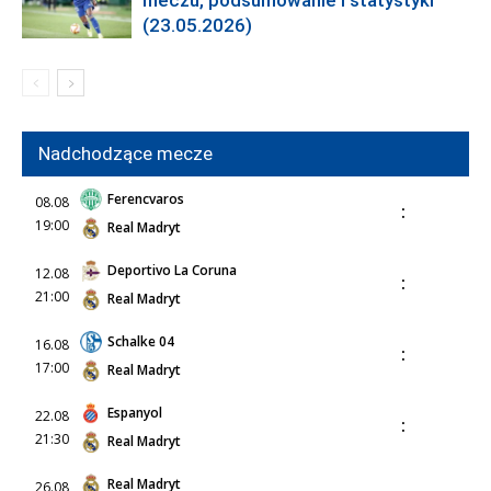
meczu, podsumowanie i statystyki
(23.05.2026)
Nadchodzące mecze
Ferencvaros
08.08
:
19:00
Real Madryt
Deportivo La Coruna
12.08
:
21:00
Real Madryt
Schalke 04
16.08
:
17:00
Real Madryt
Espanyol
22.08
:
21:30
Real Madryt
Real Madryt
26.08