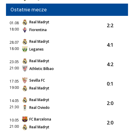
Ostatnie mecze
Real Madryt
01.08
2:2
18:00
Fiorentina
Real Madryt
28.07
4:1
18:00
Leganes
Real Madryt
23.05
4:2
21:00
Athletic Bilbao
Sevilla FC
17.05
0:1
19:00
Real Madryt
Real Madryt
14.05
2:0
21:30
Real Oviedo
FC Barcelona
10.05
2:0
21:00
Real Madryt