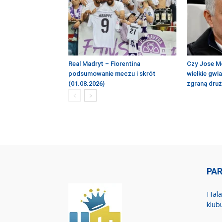
Real Madryt – Fiorentina
Czy Jose M
podsumowanie meczu i skrót
wielkie gwi
(01.08.2026)
zgraną dru
PA
Hala
klub