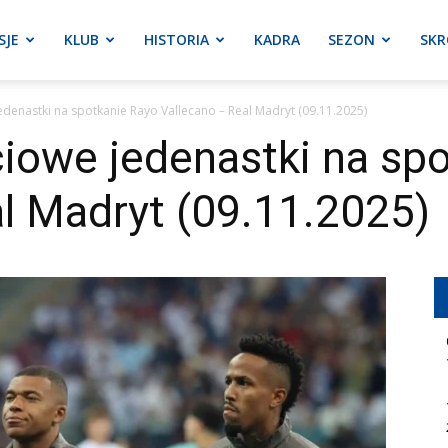
SJE
KLUB
HISTORIA
KADRA
SEZON
SKR
jedenastki na spotkanie Rayo Vallecano – Real Madryt (09.11.2025)
ściowe jedenastki na sp
l Madryt (09.11.2025)