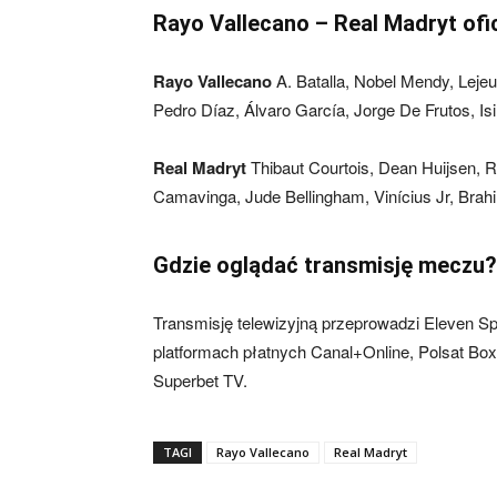
Rayo Vallecano – Real Madryt ofi
Rayo Vallecano
A. Batalla, Nobel Mendy, Lejeu
Pedro Díaz, Álvaro García, Jorge De Frutos, Is
Real Madryt
Thibaut Courtois, Dean Huijsen, R
Camavinga, Jude Bellingham, Vinícius Jr, Bra
Gdzie oglądać transmisję meczu?
Transmisję telewizyjną przeprowadzi Eleven Spo
platformach płatnych Canal+Online, Polsat B
Superbet TV.
TAGI
Rayo Vallecano
Real Madryt