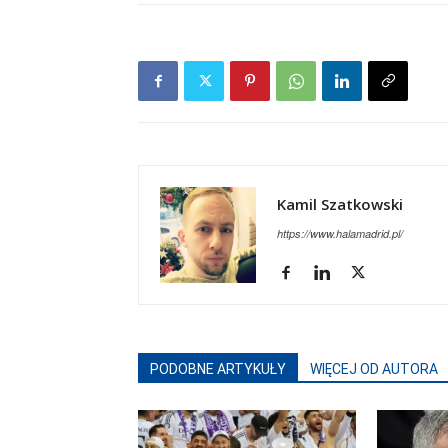
Kamil Szatkowski
https://www.halamadrid.pl/
PODOBNE ARTYKUŁY
WIĘCEJ OD AUTORA