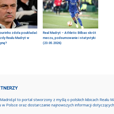
ourinho zdoła poukładać
Real Madryt – Athletic Bilbao skrót
azdy Realu Madryt w
meczu, podsumowanie i statystyki
żynę?
(23.05.2026)
RTNERZY
Madrid.pl to portal stworzony z myślą o polskich kibicach Realu 
u w Polsce oraz dostarczanie najnowszych informacji dotyczącyc