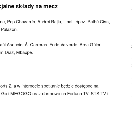
cjalne składy na mecz
ne, Pep Chavarría, Andrei Rațiu, Unai López, Pathé Ciss,
i Palazón.
aúl Asencio, Á. Carreras, Fede Valverde, Arda Güler,
him Díaz, Mbappé.
rts 2, a w internecie spotkanie będzie dostępne na
ox Go i MEGOGO oraz darmowo na Fortuna TV, STS TV i