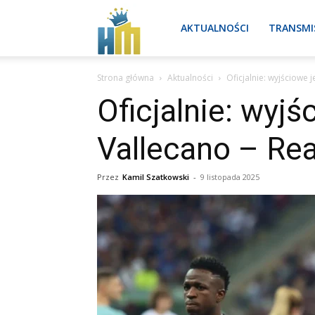
Real
AKTUALNOŚCI
TRANSMI
Strona główna
Aktualności
Oficjalnie: wyjściowe 
Madryt
Oficjalnie: wyj
Vallecano – Rea
aktualności
Przez
Kamil Szatkowski
-
9 listopada 2025