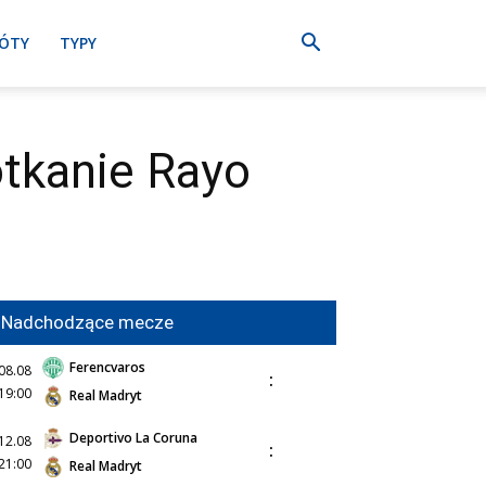
ÓTY
TYPY
otkanie Rayo
Nadchodzące mecze
Ferencvaros
08.08
:
19:00
Real Madryt
Deportivo La Coruna
12.08
:
21:00
Real Madryt