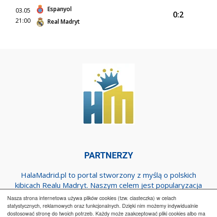
Espanyol
03.05
0:2
21:00
Real Madryt
PARTNERZY
HalaMadrid.pl to portal stworzony z myślą o polskich
kibicach Realu Madryt. Naszym celem jest popularyzacja
klubu w Polsce oraz dostarczanie najnowszych informacji
Nasza strona internetowa używa plików cookies (tzw. ciasteczka) w celach
dotyczących zespołu z Estadio Santiago Bernabeu.
statystycznych, reklamowych oraz funkcjonalnych. Dzięki nim możemy indywidualnie
dostosować stronę do twoich potrzeb. Każdy może zaakceptować pliki cookies albo ma