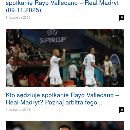
spotkanie Rayo Vallecano – Real Madryt
(09.11.2025)
9 listopada 2025
0
Kto sędziuje spotkanie Rayo Vallecano –
Real Madryt? Poznaj arbitra tego...
9 listopada 2025
0