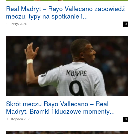
Real Madryt – Rayo Vallecano zapowiedź
meczu, typy na spotkanie i...
1 lutego 2026
0
Skrót meczu Rayo Vallecano – Real
Madryt. Bramki i kluczowe momenty...
9 listopada 2025
0