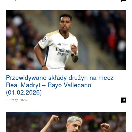
Przewidywane składy drużyn na mecz
Real Madryt – Rayo Vallecano
(01.02.2026)
1 lutego 2026
0