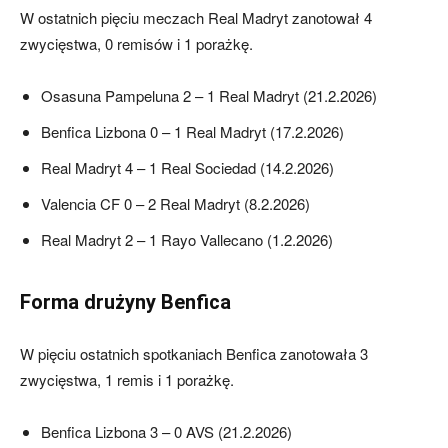
W ostatnich pięciu meczach Real Madryt zanotował 4
zwycięstwa, 0 remisów i 1 porażkę.
Osasuna Pampeluna 2 – 1 Real Madryt (21.2.2026)
Benfica Lizbona 0 – 1 Real Madryt (17.2.2026)
Real Madryt 4 – 1 Real Sociedad (14.2.2026)
Valencia CF 0 – 2 Real Madryt (8.2.2026)
Real Madryt 2 – 1 Rayo Vallecano (1.2.2026)
Forma drużyny Benfica
W pięciu ostatnich spotkaniach Benfica zanotowała 3
zwycięstwa, 1 remis i 1 porażkę.
Benfica Lizbona 3 – 0 AVS (21.2.2026)