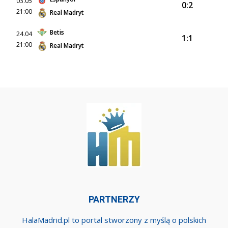
03.05
0:2
21:00
Real Madryt
Betis
24.04
1:1
21:00
Real Madryt
PARTNERZY
HalaMadrid.pl to portal stworzony z myślą o polskich