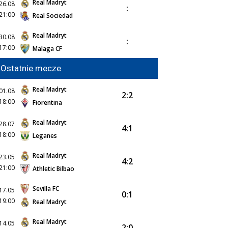
Real Madryt
26.08
:
21:00
Real Sociedad
Real Madryt
30.08
:
17:00
Malaga CF
Ostatnie mecze
Real Madryt
01.08
2:2
18:00
Fiorentina
Real Madryt
28.07
4:1
18:00
Leganes
Real Madryt
23.05
4:2
21:00
Athletic Bilbao
Sevilla FC
17.05
0:1
19:00
Real Madryt
Real Madryt
14.05
2:0