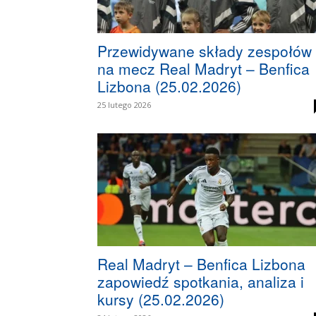
Przewidywane składy zespołów
na mecz Real Madryt – Benfica
Lizbona (25.02.2026)
25 lutego 2026
Real Madryt – Benfica Lizbona
zapowiedź spotkania, analiza i
kursy (25.02.2026)