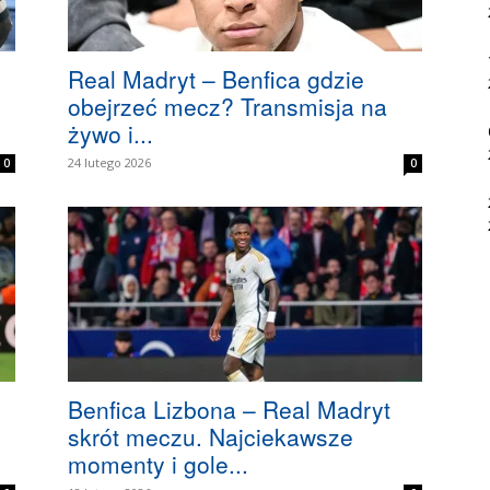
Real Madryt – Benfica gdzie
obejrzeć mecz? Transmisja na
żywo i...
24 lutego 2026
0
0
Benfica Lizbona – Real Madryt
skrót meczu. Najciekawsze
momenty i gole...