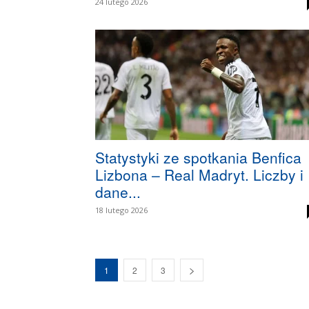
24 lutego 2026
Statystyki ze spotkania Benfica
Lizbona – Real Madryt. Liczby i
dane...
18 lutego 2026
1
2
3