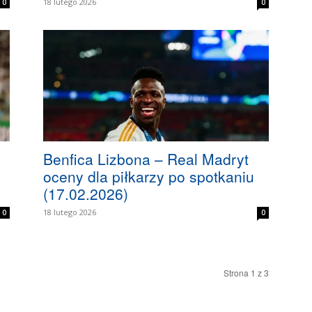
18 lutego 2026
0
0
Benfica Lizbona – Real Madryt
oceny dla piłkarzy po spotkaniu
(17.02.2026)
18 lutego 2026
0
0
Strona 1 z 3