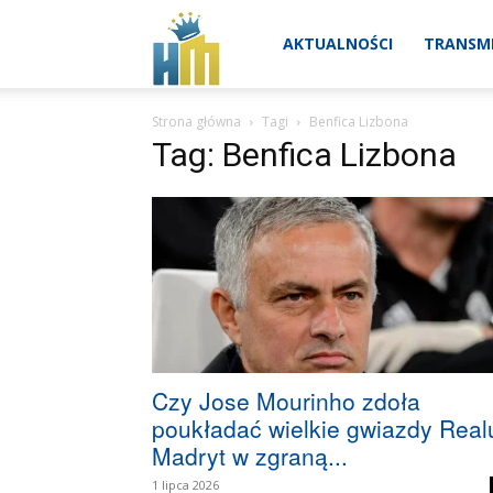
Real
AKTUALNOŚCI
TRANSMI
Strona główna
Tagi
Benfica Lizbona
Madryt
Tag: Benfica Lizbona
aktualności
Czy Jose Mourinho zdoła
poukładać wielkie gwiazdy Real
Madryt w zgraną...
1 lipca 2026