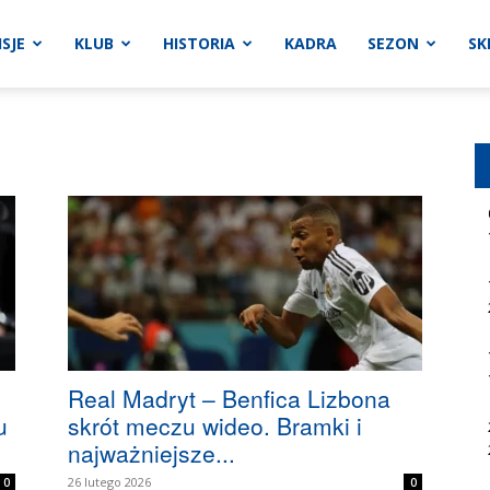
SJE
KLUB
HISTORIA
KADRA
SEZON
SK
Real Madryt – Benfica Lizbona
u
skrót meczu wideo. Bramki i
najważniejsze...
26 lutego 2026
0
0