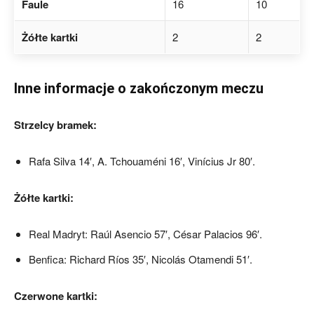
Faule
16
10
Żółte kartki
2
2
Inne informacje o zakończonym meczu
Strzelcy bramek:
Rafa Silva 14′, A. Tchouaméni 16′, Vinícius Jr 80′.
Żółte kartki:
Real Madryt: Raúl Asencio 57′, César Palacios 96′.
Benfica: Richard Ríos 35′, Nicolás Otamendi 51′.
Czerwone kartki: