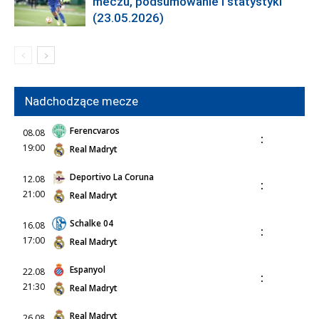
meczu, podsumowanie i statystyki
(23.05.2026)
Nadchodzące mecze
Ferencvaros
08.08
:
19:00
Real Madryt
Deportivo La Coruna
12.08
:
21:00
Real Madryt
Schalke 04
16.08
:
17:00
Real Madryt
Espanyol
22.08
:
21:30
Real Madryt
Real Madryt
26.08