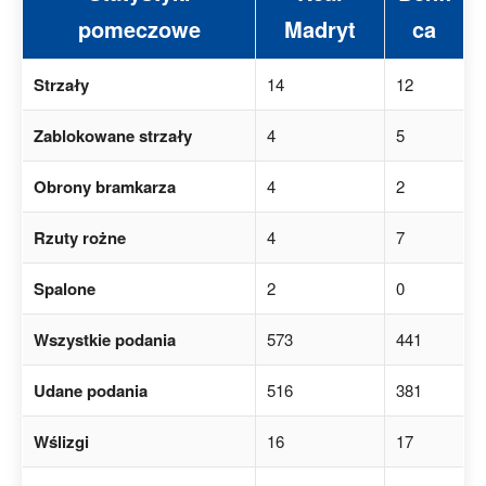
pomeczowe
Madryt
ca
Strzały
14
12
Zablokowane strzały
4
5
Obrony bramkarza
4
2
Rzuty rożne
4
7
Spalone
2
0
Wszystkie podania
573
441
Udane podania
516
381
Wślizgi
16
17