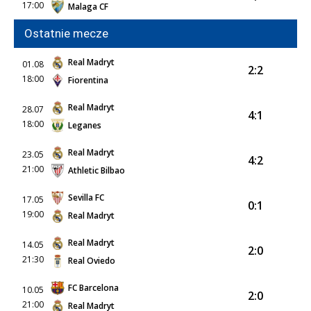
17:00
Malaga CF
Ostatnie mecze
Real Madryt
01.08
2:2
18:00
Fiorentina
Real Madryt
28.07
4:1
18:00
Leganes
Real Madryt
23.05
4:2
21:00
Athletic Bilbao
Sevilla FC
17.05
0:1
19:00
Real Madryt
Real Madryt
14.05
2:0
21:30
Real Oviedo
FC Barcelona
10.05
2:0
21:00
Real Madryt