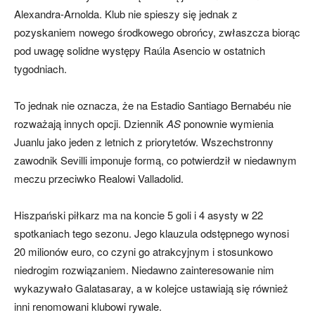
Alexandra-Arnolda. Klub nie spieszy się jednak z
pozyskaniem nowego środkowego obrońcy, zwłaszcza biorąc
pod uwagę solidne występy Raúla Asencio w ostatnich
tygodniach.
To jednak nie oznacza, że na Estadio Santiago Bernabéu nie
rozważają innych opcji. Dziennik
AS
ponownie wymienia
Juanlu jako jeden z letnich z priorytetów. Wszechstronny
zawodnik Sevilli imponuje formą, co potwierdził w niedawnym
meczu przeciwko Realowi Valladolid.
Hiszpański piłkarz ma na koncie 5 goli i 4 asysty w 22
spotkaniach tego sezonu. Jego klauzula odstępnego wynosi
20 milionów euro, co czyni go atrakcyjnym i stosunkowo
niedrogim rozwiązaniem. Niedawno zainteresowanie nim
wykazywało Galatasaray, a w kolejce ustawiają się również
inni renomowani klubowi rywale.