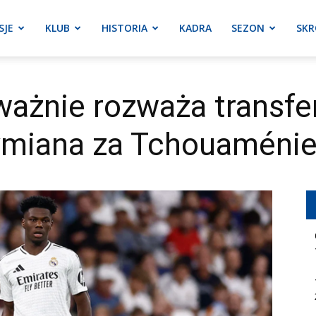
SJE
KLUB
HISTORIA
KADRA
SEZON
SKR
ważnie rozważa transfe
ymiana za Tchouaméni