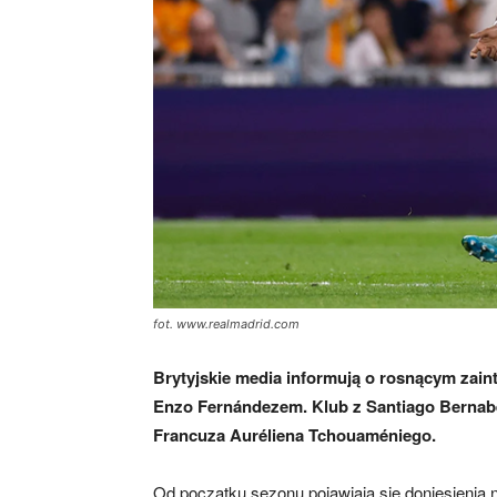
fot. www.realmadrid.com
Brytyjskie media informują o rosnącym zai
Enzo Fernándezem. Klub z Santiago Berna
Francuza Auréliena Tchouaméniego.
Od początku sezonu pojawiają się doniesienia 