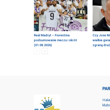
Real Madryt – Fiorentina
Czy Jose M
podsumowanie meczu i skrót
wielkie gwi
(01.08.2026)
zgraną dru
PA
Hala
klub