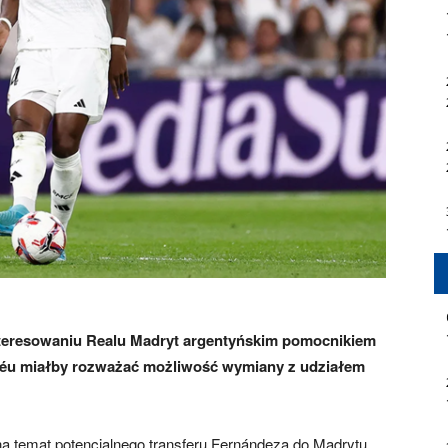
nteresowaniu Realu Madryt argentyńskim pomocnikiem
béu miałby rozważać możliwość wymiany z udziałem
na temat potencjalnego transferu Fernándeza do Madrytu.