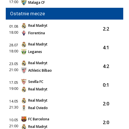
17:00
Malaga CF
Ostatnie mecze
Real Madryt
01.08
2:2
18:00
Fiorentina
Real Madryt
28.07
4:1
18:00
Leganes
Real Madryt
23.05
4:2
21:00
Athletic Bilbao
Sevilla FC
17.05
0:1
19:00
Real Madryt
Real Madryt
14.05
2:0
21:30
Real Oviedo
FC Barcelona
10.05
2:0
21:00
Real Madryt