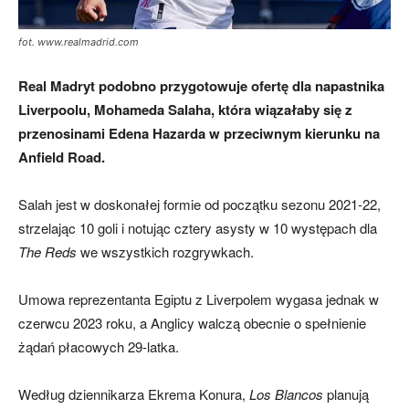
fot. www.realmadrid.com
Real Madryt podobno przygotowuje ofertę dla napastnika
Liverpoolu, Mohameda Salaha, która wiązałaby się z
przenosinami Edena Hazarda w przeciwnym kierunku na
Anfield Road.
Salah jest w doskonałej formie od początku sezonu 2021-22,
strzelając 10 goli i notując cztery asysty w 10 występach dla
The Reds
we wszystkich rozgrywkach.
Umowa reprezentanta Egiptu z Liverpolem wygasa jednak w
czerwcu 2023 roku, a Anglicy walczą obecnie o spełnienie
żądań płacowych 29-latka.
Według dziennikarza Ekrema Konura,
Los Blancos
planują