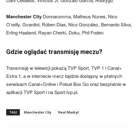
Dani Ceballos, Vinícius Jr, Gonzalo García, Rodrygo.
Manchester City
Donnarumma, Matheus Nunes, Nico
O’reilly, Gvardiol, Rúben Dias, Nico González, Bernardo Silva,
Erling Haaland, Rayan Cherki, Doku, Phil Foden.
Gdzie oglądać transmisję meczu?
Transmisję w telewizji pokażą TVP Sport, TVP 1 i Canal+
Extra 1, a w internecie mecz będzie dostępny w płatnych
serwisach Canal+Online i Polsat Box Go oraz bezpłatnie w
aplikacji TVP Sport i na Sport.tvp.pl.
TAGI
Manchester City
Real Madryt