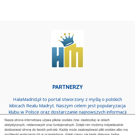
PARTNERZY
HalaMadrid.pl to portal stworzony z myślą o polskich
kibicach Realu Madryt. Naszym celem jest popularyzacja
klubu w Polsce oraz dostarczanie najnowszych informacji
dotyczących zespołu z Estadio Santiago Bernabeu.
Nasza strona internetowa używa plików cookies (tzw. ciasteczka) w celach
statystycznych, reklamowych oraz funkcjonalnych. Dzięki nim możemy indywidualnie
dostosować stronę do twoich potrzeb. Każdy może zaakceptować pliki cookies albo ma
Regulamin
Współpraca
Reklama
Polityka prywatności
możliwość wyłączenia ich w przeglądarce, dzięki czemu nie będą zbierane żadne