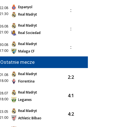
Espanyol
22.08
:
21:30
Real Madryt
Real Madryt
26.08
:
21:00
Real Sociedad
Real Madryt
30.08
:
17:00
Malaga CF
Ostatnie mecze
Real Madryt
01.08
2:2
18:00
Fiorentina
Real Madryt
28.07
4:1
18:00
Leganes
Real Madryt
23.05
4:2
21:00
Athletic Bilbao