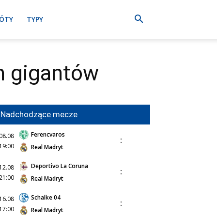
ÓTY
TYPY
h gigantów
Nadchodzące mecze
Ferencvaros
08.08
:
19:00
Real Madryt
Deportivo La Coruna
12.08
:
21:00
Real Madryt
Schalke 04
16.08
:
17:00
Real Madryt