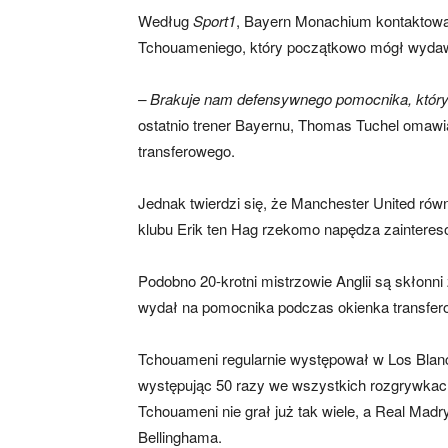
Według
Sport1
, Bayern Monachium kontaktował
Tchouameniego, który początkowo mógł wyda
– Brakuje nam defensywnego pomocnika, który 
ostatnio trener Bayernu, Thomas Tuchel omawi
transferowego.
Jednak twierdzi się, że Manchester United równ
klubu Erik ten Hag rzekomo napędza zaintere
Podobno 20-krotni mistrzowie Anglii są skłonni 
wydał na pomocnika podczas okienka transfer
Tchouameni regularnie występował w Los Blan
występując 50 razy we wszystkich rozgrywkach
Tchouameni nie grał już tak wiele, a Real Ma
Bellinghama.