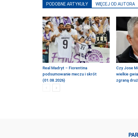
PODOBNE ARTYKUŁY
WIĘCEJ OD AUTORA
Real Madryt – Fiorentina
Czy Jose M
podsumowanie meczu i skrót
wielkie gwi
(01.08.2026)
zgraną dru
PA