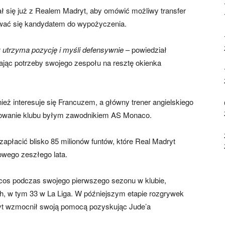
 się już z Realem Madryt, aby omówić możliwy transfer
wać się kandydatem do wypożyczenia.
utrzyma pozycję i myśli defensywnie
– powiedział
ając potrzeby swojego zespołu na resztę okienka
ież interesuje się Francuzem, a główny trener angielskiego
sowanie klubu byłym zawodnikiem AS Monaco.
zapłacić blisko 85 milionów funtów, które Real Madryt
owego zeszłego lata.
cos podczas swojego pierwszego sezonu w klubie,
, w tym 33 w La Liga. W późniejszym etapie rozgrywek
dryt wzmocnił swoją pomocą pozyskując Jude’a