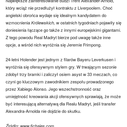
Największe zainteresowanie budzi Trent Alexander-Arnold,
który wciąż nie przedłużył kontraktu z Liverpoolem. Choć
angielski obrońca wydaje się idealnym kandydatem do
wzmocnienia
Królewskich,
w ostatnich tygodniach pojawiły się
doniesienia łączące go także z innymi europejskimi gigantami.
Z tego powodu Real Madryt bierze pod uwagę także inne
opcje, a wśród nich wyróżnia się Jeremie Frimpong.
24-letni Holender jest jednym z filarów Bayeru Leverkusen i
wyróżnia się ofensywnym stylem gry. W trwającym sezonie
zdobył trzy bramki i zaliczył osiem asyst w 33 meczach, co
czyni go kluczowym zawodnikiem zespołu prowadzonego
przez Xabiego Alonso. Jego wszechstronność oraz
umiejętność kreowania akcji ofensywnych sprawiają, że może
być interesującą alternatywą dla Realu Madryt, jeśli transfer
Alexandra-Arnolda nie dojdzie do skutku.
Źródło: www.fichajes.com