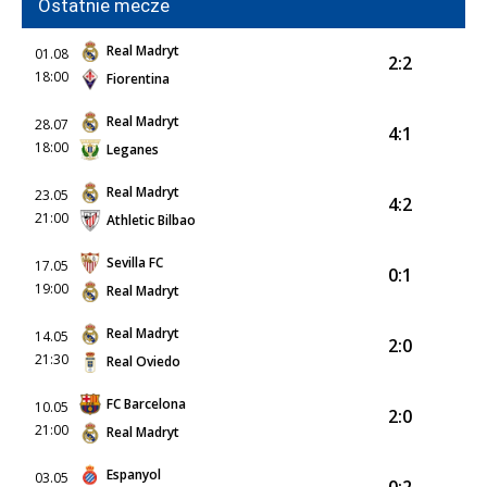
Ostatnie mecze
Real Madryt
01.08
2:2
18:00
Fiorentina
Real Madryt
28.07
4:1
18:00
Leganes
Real Madryt
23.05
4:2
21:00
Athletic Bilbao
Sevilla FC
17.05
0:1
19:00
Real Madryt
Real Madryt
14.05
2:0
21:30
Real Oviedo
FC Barcelona
10.05
2:0
21:00
Real Madryt
Espanyol
03.05