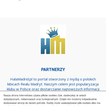
PARTNERZY
HalaMadrid.pl to portal stworzony z myślą o polskich
kibicach Realu Madryt. Naszym celem jest popularyzacja
klubu w Polsce oraz dostarczanie najnowszych informacji
dotyczących zespołu z Estadio Santiago Bernabeu.
Nasza strona internetowa używa plików cookies (tzw. ciasteczka) w celach
statystycznych, reklamowych oraz funkcjonalnych. Dzięki nim możemy indywidualnie
dostosować stronę do twoich potrzeb. Każdy może zaakceptować pliki cookies albo ma