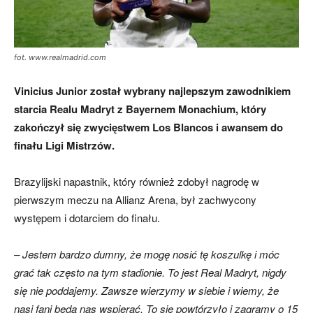
fot. www.realmadrid.com
Vinicius Junior został wybrany najlepszym zawodnikiem
starcia Realu Madryt z Bayernem Monachium, który
zakończył się zwycięstwem Los Blancos i awansem do
finału Ligi Mistrzów.
Brazylijski napastnik, który również zdobył nagrodę w
pierwszym meczu na Allianz Arena, był zachwycony
występem i dotarciem do finału.
– Jestem bardzo dumny, że mogę nosić tę koszulkę i móc
grać tak często na tym stadionie. To jest Real Madryt, nigdy
się nie poddajemy. Zawsze wierzymy w siebie i wiemy, że
nasi fani będą nas wspierać. To się powtórzyło i zagramy o 15