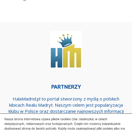
PARTNERZY
HalaMadrid.pl to portal stworzony z myślą o polskich
kibicach Realu Madryt. Naszym celem jest popularyzacja
klubu w Polsce oraz dostarczanie najnowszych informacji
dotyczących zespołu z Estadio Santiago Bernabeu.
Nasza strona internetowa używa plików cookies (tzw. ciasteczka) w celach
statystycznych, reklamowych oraz funkcjonalnych. Dzięki nim możemy indywidualnie
dostosować stronę do twoich potrzeb. Każdy może zaakceptować pliki cookies albo ma