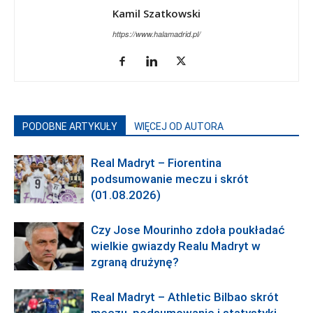
Kamil Szatkowski
https://www.halamadrid.pl/
PODOBNE ARTYKUŁY
WIĘCEJ OD AUTORA
Real Madryt – Fiorentina
podsumowanie meczu i skrót
(01.08.2026)
Czy Jose Mourinho zdoła poukładać
wielkie gwiazdy Realu Madryt w
zgraną drużynę?
Real Madryt – Athletic Bilbao skrót
meczu, podsumowanie i statystyki