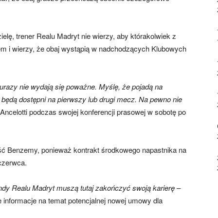
lę, trener Realu Madryt nie wierzy, aby którakolwiek z
em i wierzy, że obaj wystąpią w nadchodzących Klubowych
 urazy nie wydają się poważne. Myślę, że pojadą na
 będą dostępni na pierwszy lub drugi mecz. Na pewno nie
ncelotti podczas swojej konferencji prasowej w sobotę po
ość Benzemy, ponieważ kontrakt środkowego napastnika na
czerwca.
ndy Realu Madryt muszą tutaj zakończyć swoją karierę –
e informacje na temat potencjalnej nowej umowy dla