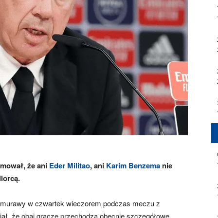
ormował, że ani
Eder Militao
, ani
Karim Benzema
nie
lorcą.
a murawy w czwartek wieczorem podczas meczu z
dział, że obaj gracze przechodzą obecnie szczegółowe