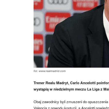
fot. www.realmadrid.com
Trener Realu Madryt, Carlo Ancelotti poinf
wystąpią w niedzielnym meczu La Liga z Mal
Obaj zawodnicy byli zmuszeni do opuszczeni
Valencią z powodu kontuzji, a Ancelotti powie