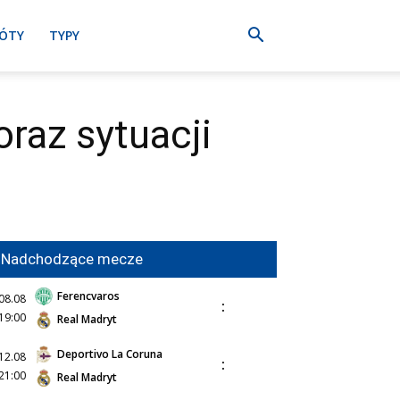
ÓTY
TYPY
oraz sytuacji
Nadchodzące mecze
Ferencvaros
08.08
:
19:00
Real Madryt
Deportivo La Coruna
12.08
:
21:00
Real Madryt