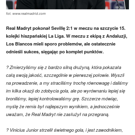
fot. www.realmadrid.com
Real Madryt pokonał Sevillę 2:1 w meczu na szczycie 15.
kolejki hiszpańskiej La Liga. W meczu z ekipą z Andaluzji,
Los Blancos mieli sporo problemów, ale ostatecznie
odnieśli sukces, sięgając po komplet punktów.
? Zmierzyliśmy się z bardzo silną drużyną, która pokazała
całą swoją jakość, szczególnie w pierwszej połowie. Wyszli
na prowadzenie, a my straciliśmy trochę równowagę i daliśmy
im kilka okazji do zdobycia gola, ale po wyrównaniu lepiej się
broniliśmy, lepiej kontrolowaliśmy grę. Szczerze mówiąc,
myślę że remis był najlepszym wynikiem, a jednocześnie
uważam, że Real Madryt nie zasłużył na przegraną.
? Vinicius Junior strzelił świetnego gola, i jest zawodnikiem,