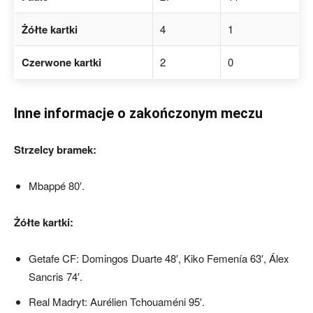
Żółte kartki
4
1
Czerwone kartki
2
0
Inne informacje o zakończonym meczu
Strzelcy bramek:
Mbappé 80′.
Żółte kartki:
Getafe CF: Domingos Duarte 48′, Kiko Femenía 63′, Álex
Sancris 74′.
Real Madryt: Aurélien Tchouaméni 95′.