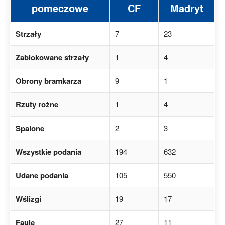
pomeczowe
CF
Madryt
Strzały
7
23
Zablokowane strzały
1
4
Obrony bramkarza
9
1
Rzuty rożne
1
4
Spalone
2
3
Wszystkie podania
194
632
Udane podania
105
550
Wślizgi
19
17
Faule
27
11