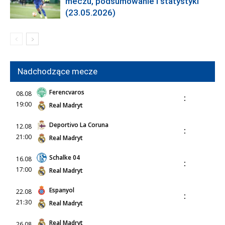
meczu, podsumowanie i statystyki
(23.05.2026)
Nadchodzące mecze
Ferencvaros
08.08
:
19:00
Real Madryt
Deportivo La Coruna
12.08
:
21:00
Real Madryt
Schalke 04
16.08
:
17:00
Real Madryt
Espanyol
22.08
:
21:30
Real Madryt
Real Madryt
26.08