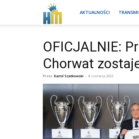
Real
AKTUALNOŚCI
TRANSMI
Madryt
OFICJALNIE: Pr
Chorwat zostaj
aktualności
Przez
Kamil Szatkowski
-
8 czerwca 2022