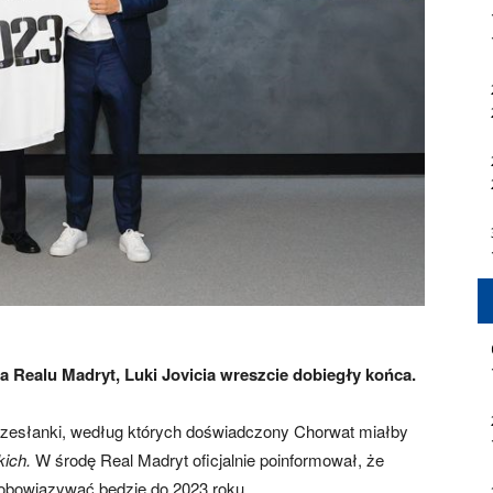
 Realu Madryt, Luki Jovicia wreszcie dobiegły końca.
rzesłanki, według których doświadczony Chorwat miałby
kich.
W środę Real Madryt oficjalnie poinformował, że
 obowiązywać będzie do 2023 roku.