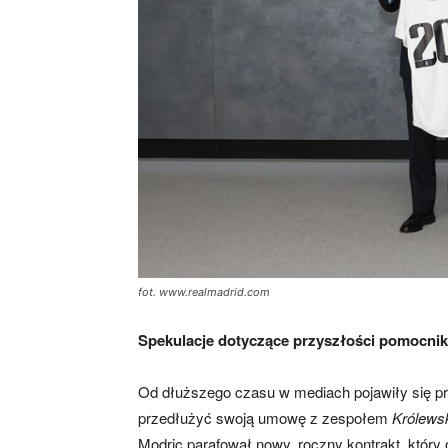
fot. www.realmadrid.com
Spekulacje dotyczące przyszłości pomocnika
Od dłuższego czasu w mediach pojawiły się p
przedłużyć swoją umowę z zespołem
Królews
Modric parafował nowy, roczny kontrakt, który