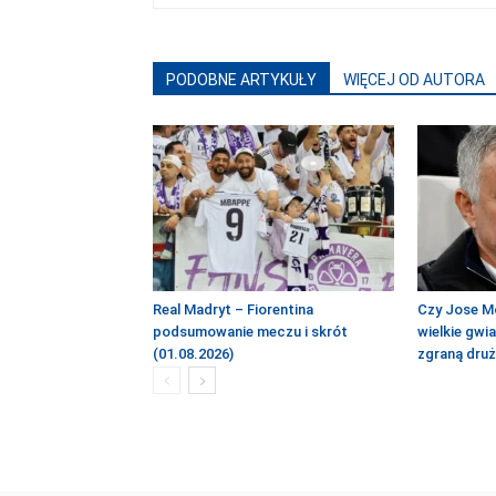
PODOBNE ARTYKUŁY
WIĘCEJ OD AUTORA
Real Madryt – Fiorentina
Czy Jose M
podsumowanie meczu i skrót
wielkie gwi
(01.08.2026)
zgraną dru