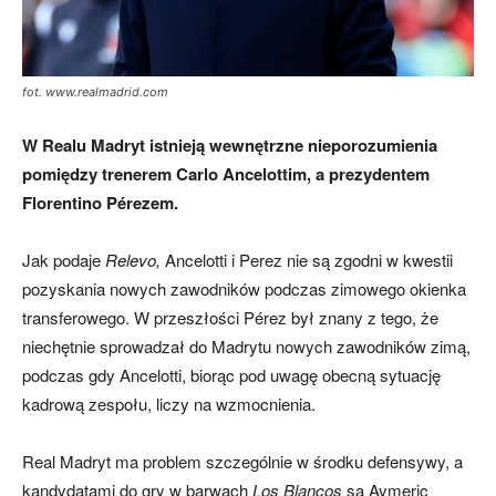
fot. www.realmadrid.com
W Realu Madryt istnieją wewnętrzne nieporozumienia
pomiędzy trenerem Carlo Ancelottim, a prezydentem
Florentino Pérezem.
Jak podaje
Relevo,
Ancelotti i Perez nie są zgodni w kwestii
pozyskania nowych zawodników podczas zimowego okienka
transferowego. W przeszłości Pérez był znany z tego, że
niechętnie sprowadzał do Madrytu nowych zawodników zimą,
podczas gdy Ancelotti, biorąc pod uwagę obecną sytuację
kadrową zespołu, liczy na wzmocnienia.
Real Madryt ma problem szczególnie w środku defensywy, a
kandydatami do gry w barwach
Los Blancos
są Aymeric